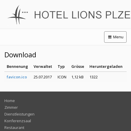
Menu
Download
Bennenung
Verwaltet
Typ
Grösse
Heruntergeladen
favicon.ico
25.07.2017
ICON
1,12 kB
1322
Home
Zimmer
Dienstleistungen
Konferenzsaal
Restaurant