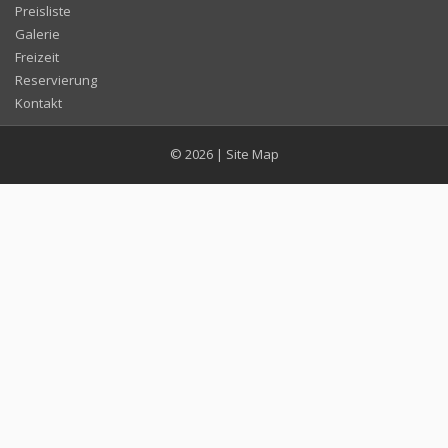
Preisliste
Galerie
Freizeit
Reservierung
Kontakt
© 2026
|
Site Map