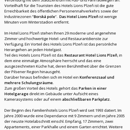
Verbindung mit dem Stadtzentrum mit Fuß- und Fahrradwegen an.
Vorteilhaft für die Touristen des Hotels Lions Plzeň ist die gute
Erreichbarkeit des öffentlichen Personennahverkehrs sowie der
Industriezonen “
Borská pole
“.
Das Hotel Lions Plzeň
ist wenige
Minuten vom Winterstadion entfernt.
Im Hotel Lions Plzeň stehen Ihnen 29 moderne und angenehme
Zimmer und hochwertige Hotel- und Restaurantdienste zur
Verfügung. Ein Vorteil des Hotels Lions Plzeň ist das persönliche
Herangehen an jeden Hotelgast.
Teil des Hotels Lions Plzeň ist das
Restaurant Hotel Lions Plzeň
, in
dem eine einmalige Atmosphäre herrscht und das eine
ausgezeichneten Küche hat, deren Berühmtheit über die Grenzen
der Pilsener Region hinausgeht.
Darüber hinaus befinden sich im Hotel ein
Konferenzsaal und
mehrere Schulungsräume
.
Zum großen Vorteil des Hotels gehört das
Parken in einer
Hotelgarage
direkt im Gebäude unter Aufsicht eines
Kamerasystems oder auf einem
abschließbaren Parkplatz
.
Der Beginn des Familienhotels Lions Plzeň wird seit 1993 datiert. Im
Jahre 2000 wurde eine Dependance mit 9 Zimmern und im Jahre 2005
der neuste Hotelabschnitt einschl. Empfang, 17 Zimmern, zwei
Appartements, einer Parkhalle und einem Garten errichtet. Weitere